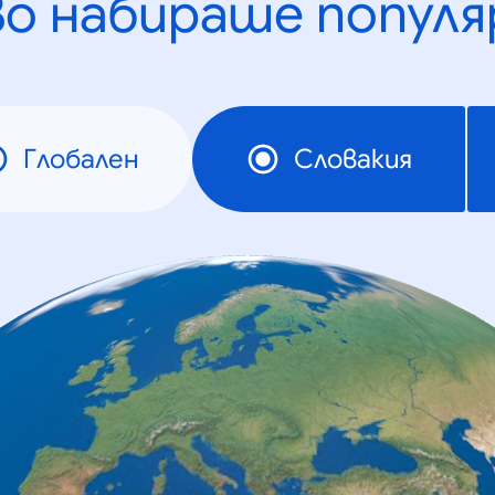
во набираше популя
Глобален
Словакия