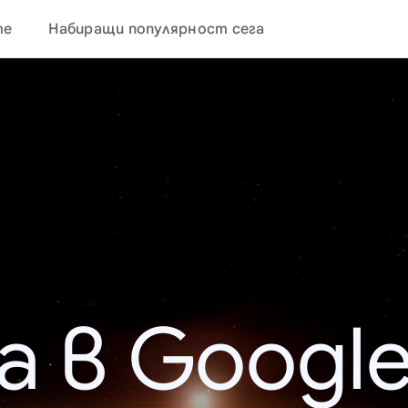
те
Набиращи популярност сега
а в Google