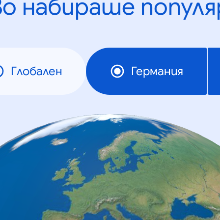
во набираше популя
Глобален
Германия