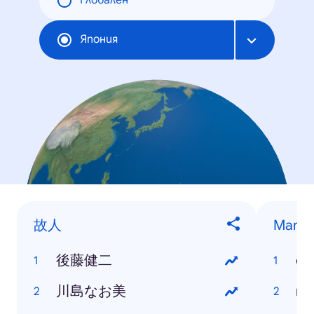
Глобален
Япония
故人
Mang
後藤健二
on
川島なお美
na