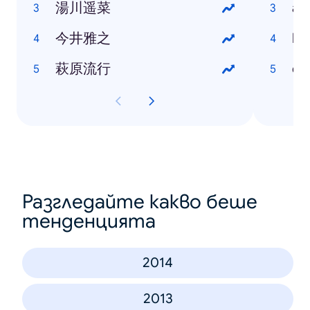
湯川遥菜
at
今井雅之
bl
萩原流行
dr
Разгледайте какво беше
тенденцията
2014
2013