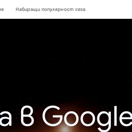
те
Набиращи популярност сега
а в Google