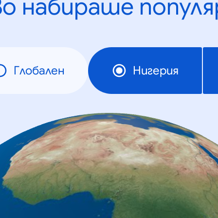
во набираше популя
Глобален
Нигерия