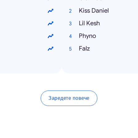
Kiss Daniel
Lil Kesh
Phyno
Falz
Заредете повече