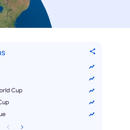
ns
orld Cup
 Cup
ue