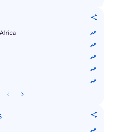
Africa
k
s