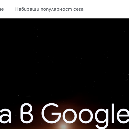
те
Набиращи популярност сега
а в Google