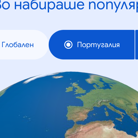
во набираше популя
Глобален
Португалия