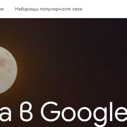
те
Набиращи популярност сега
а в Google