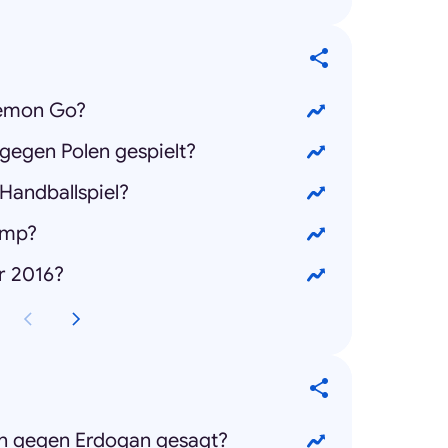
kemon Go?
gegen Polen gespielt?
 Handballspiel?
rump?
r 2016?
 gegen Erdogan gesagt?