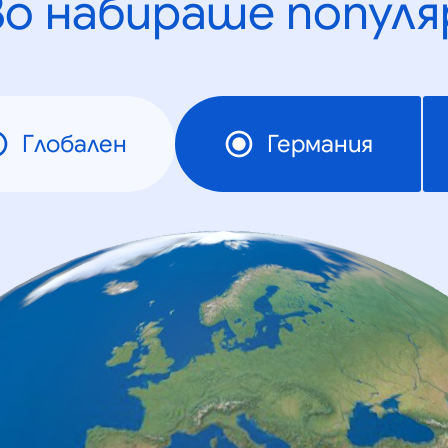
во набираше популя
Глобален
Германия