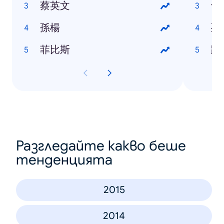
蔡英文
十
孫楊
死
菲比斯
踏
Разгледайте какво беше
тенденцията
2015
2014