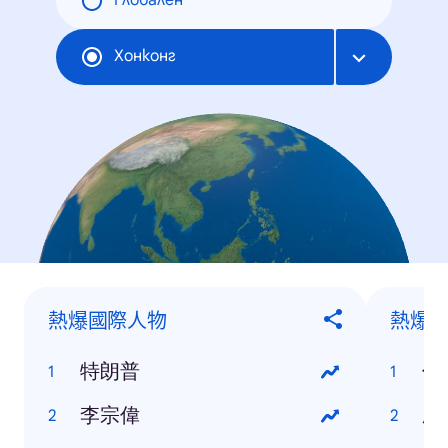
Глобален
Хонконг
熱爆國際人物
熱爆
特朗普
你
李宗偉
屍