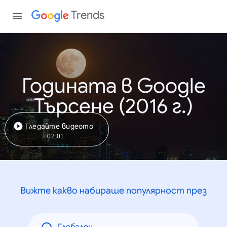
Trends
Годината в Google
Търсене (2016 г.)
Гледайте видеото
02:01
Вижте какво набираше популярност през