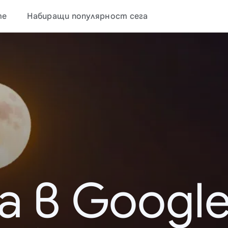
те
Набиращи популярност сега
а в Google