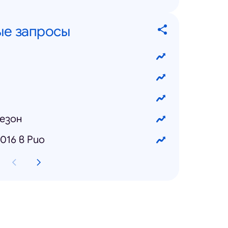
ые запросы
сезон
016 в Рио