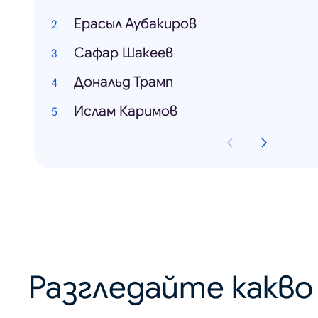
Ерасыл Аубакиров
Сафар Шакеев
Дональд Трамп
Ислам Каримов
Разгледайте какв