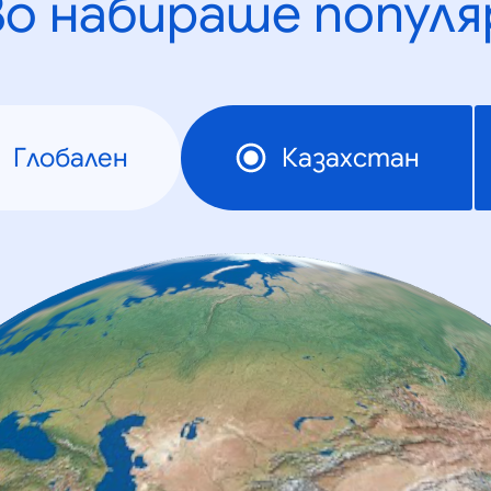
во набираше популя
Глобален
Казахстан