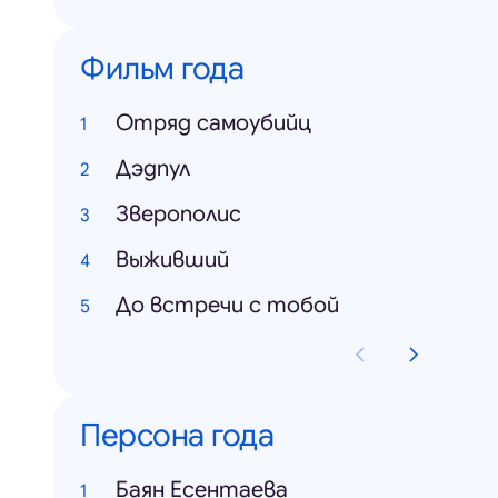
Фильм года
Отряд самоубийц
Дэдпул
Зверополис
Выживший
До встречи с тобой
Персона года
Баян Есентаева