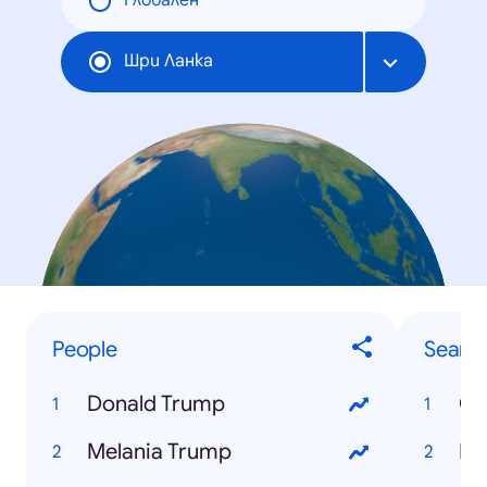
Глобален
Шри Ланка
People
Searc
Donald Trump
Cr
Melania Trump
Pr