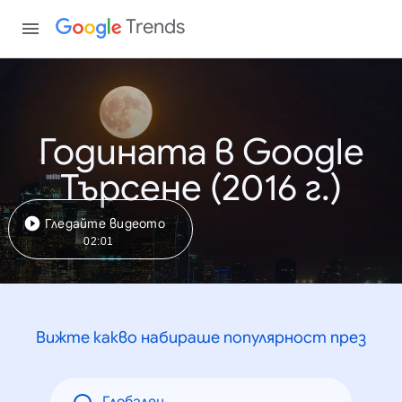
Trends
Годината в Google
Търсене (2016 г.)
Гледайте видеото
02:01
Вижте какво набираше популярност през