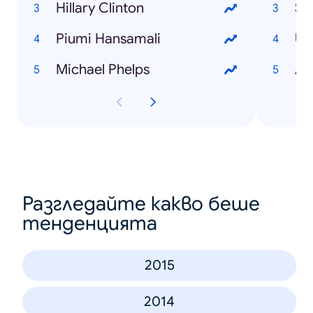
Hillary Clinton
Sa
Piumi Hansamali
US
Michael Phelps
Ad
Разгледайте какво беше
тенденцията
2015
2014