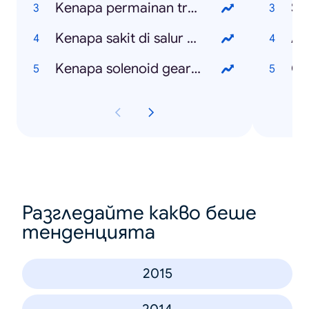
Kenapa permainan tradisional kurang diminati generasi kini
Sli
Kenapa sakit di salur peranakan semasa mengandung
Ag
Kenapa solenoid gear kereta Vios berbunyi
Ov
Разгледайте какво беше
тенденцията
2015