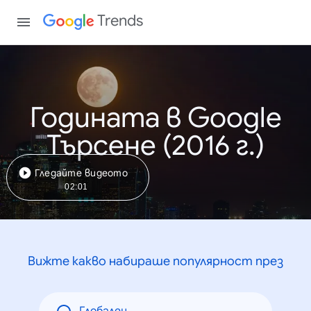
Trends
Годината в Google
Търсене (2016 г.)
Гледайте видеото
02:01
Вижте какво набираше популярност през