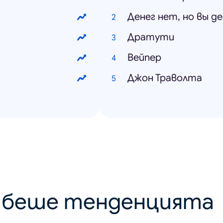
Денег нет, но вы 
Дратути
Вейпер
Джон Траволта
о беше тенденцията