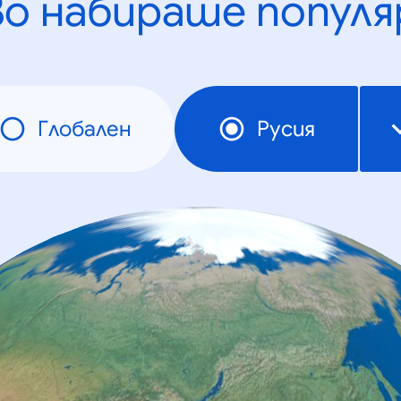
во набираше популя
Глобален
Русия