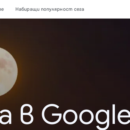
те
Набиращи популярност сега
а в Google