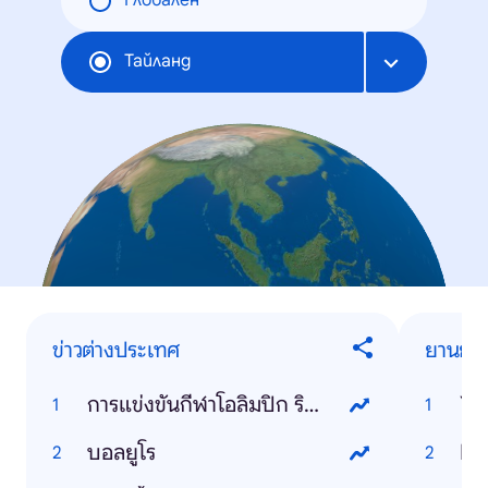
Глобален
Тайланд
ข่าวต่างประเทศ
ยานยนต
การแข่งขันกีฬาโอลิมปิก ริโอ 2016
Ya
บอลยูโร
Ho