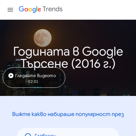
Trends
Годината в Google
Търсене (2016 г.)
Гледайте видеото
02:01
Вижте какво набираше популярност през