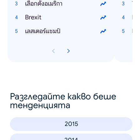
เลือกตั้งอเมริกา
To
Brexit
Ho
เลสเตอร์แชมป์
Ho
Разгледайте какво беше
тенденцията
2015