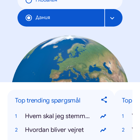
Глобален
Дания
Top trending spørgsmål
Top tr
Hvem skal jeg stemme på
VM
Hvordan bliver vejret
W