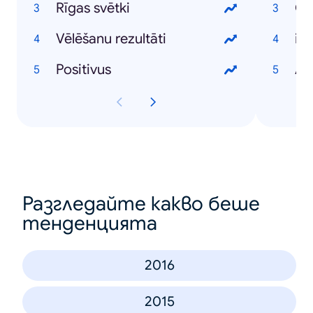
Rīgas svētki
Vēlēšanu rezultāti
iP
Positivus
An
Разгледайте какво беше
тенденцията
2016
2015