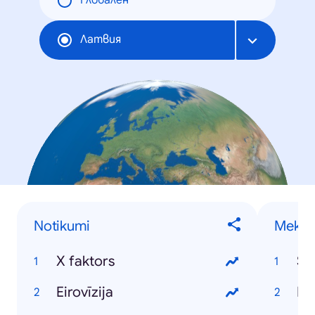
Глобален
Латвия
Notikumi
Meklēt
X faktors
Ss
Eirovīzija
La