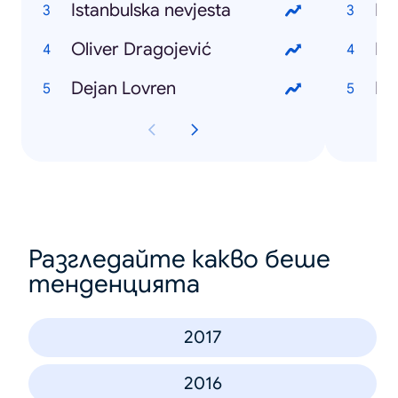
Istanbulska nevjesta
Hr
Oliver Dragojević
Hr
Dejan Lovren
Hr
Разгледайте какво беше
тенденцията
2017
2016