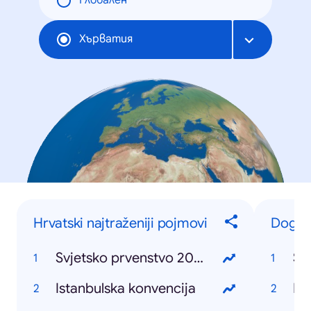
Глобален
Хърватия
Hrvatski najtraženiji pojmovi
Događ
Svjetsko prvenstvo 2018
Sv
Istanbulska konvencija
Ru