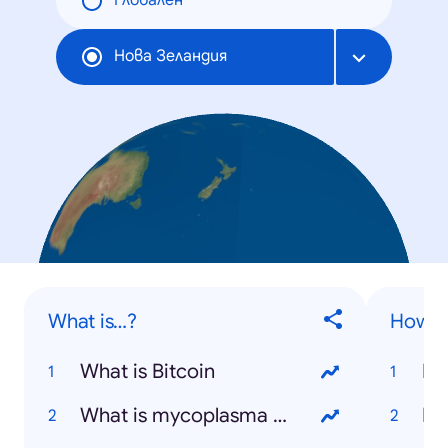
Глобален
Нова Зеландия
What is…?
How to
What is Bitcoin
What is mycoplasma bovis