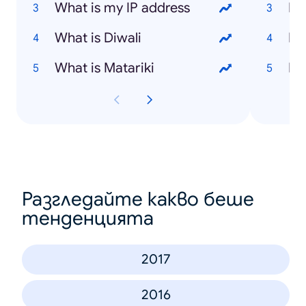
What is my IP address
What is Diwali
Ho
What is Matariki
Ho
Разгледайте какво беше
тенденцията
2017
2016