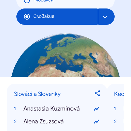
Глобален
Словакия
Slováci a Slovenky
Kedy?
Anastasia Kuzminová
Ke
Alena Zsuzsová
Ke