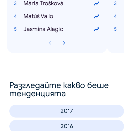
Mária Trošková
Ke
Matúš Vallo
Jasmina Alagic
Ke
Разгледайте какво беше
тенденцията
2017
2016