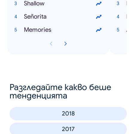
Shallow
Br
Señorita
Da
Memories
Al
Разгледайте какво беше
тенденцията
2018
2017