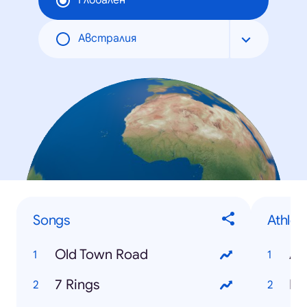
Глобален
Австралия
Songs
Athlet
Old Town Road
An
7 Rings
Ne