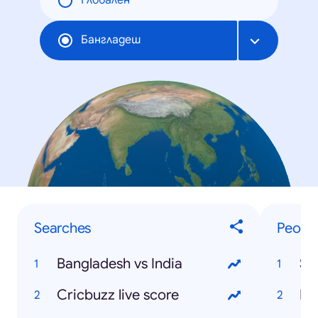
Глобален
Бангладеш
Searches
Peopl
Bangladesh vs India
Sh
Cricbuzz live score
Mo