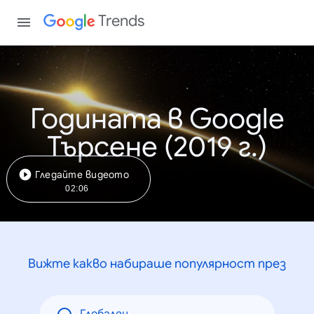
Trends
Годината в Google
Търсене (2019 г.)
Гледайте видеото
02:06
Вижте какво набираше популярност през