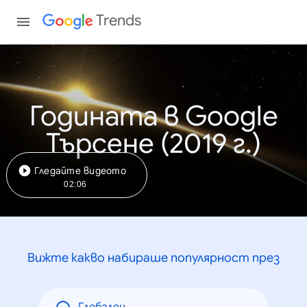
Trends
Годината в Google
Търсене (2019 г.)
Гледайте видеото
02:06
Вижте какво набираше популярност през