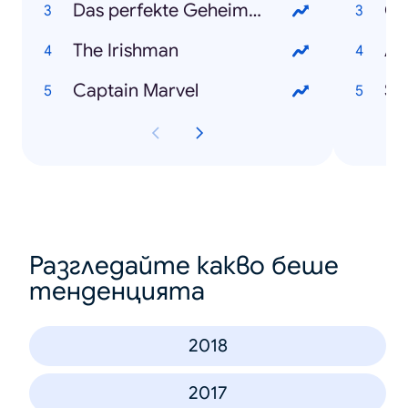
Das perfekte Geheimnis
Co
The Irishman
An
Captain Marvel
Sa
Разгледайте какво беше
тенденцията
2018
2017