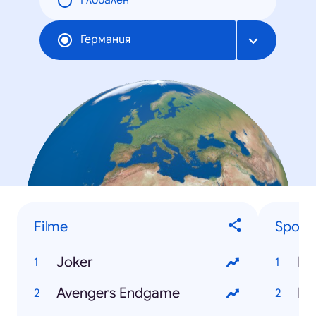
Глобален
Германия
Filme
Sportl
Joker
Le
Avengers Endgame
Ne