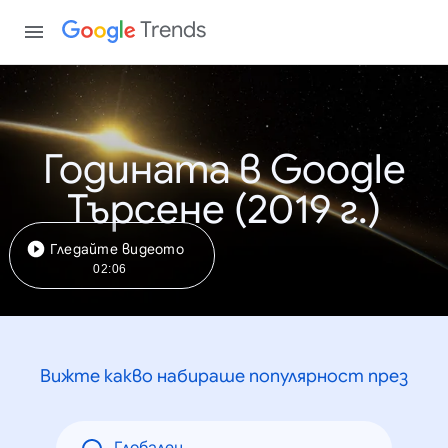
Trends
Годината в Google
Търсене (2019 г.)
Гледайте видеото
02:06
Вижте какво набираше популярност през