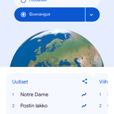
Глобален
Финландия
Uutiset
Viihde
Notre Dame
Bi
Postin lakko
Ga