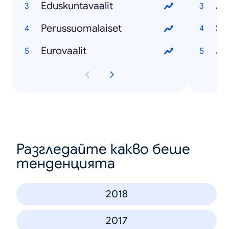
Eduskuntavaalit
Ap
Perussuomalaiset
St
Eurovaalit
Jo
Разгледайте какво беше
тенденцията
2018
2017