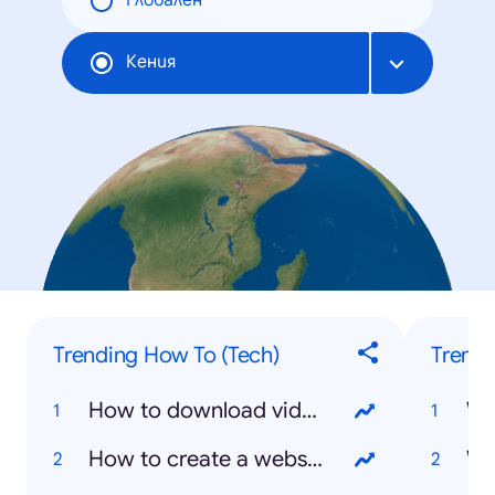
Глобален
Кения
Trending How To (Tech)
Trendi
How to download videos from YouTube
Wh
How to create a website