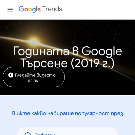
Trends
Годината в Google
Търсене (2019 г.)
Гледайте видеото
02:06
Вижте какво набираше популярност през