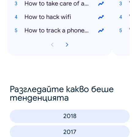
How to take care of a phone
Wh
How to hack wifi
Wh
How to track a phone number
Wh
Разгледайте какво беше
тенденцията
2018
2017