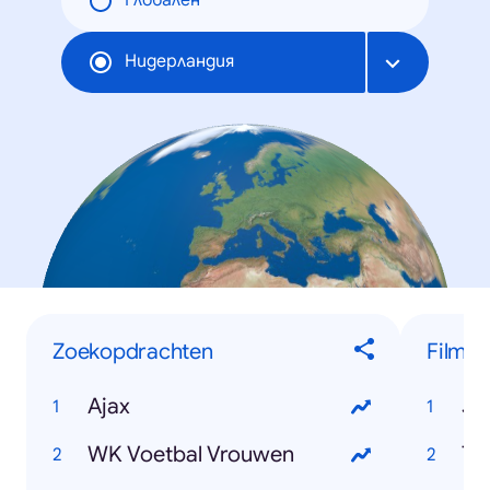
Глобален
Нидерландия
Zoekopdrachten
Films
Ajax
Jo
WK Voetbal Vrouwen
Th