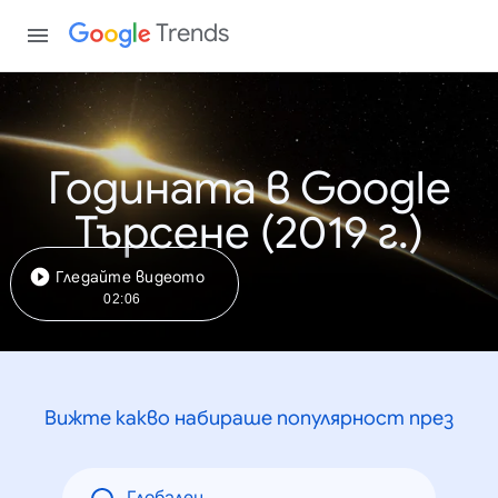
Trends
Годината в Google
Търсене (2019 г.)
Гледайте видеото
02:06
Вижте какво набираше популярност през