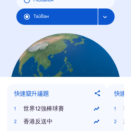
Глобален
Тайван
快速竄升議題
快速
世界12強棒球賽
我
香港反送中
颱