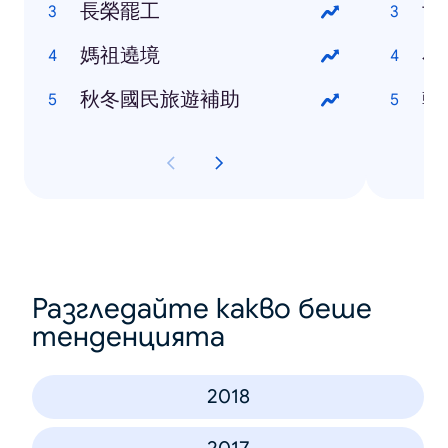
長榮罷工
世
媽祖遶境
小
秋冬國民旅遊補助
韓
Разгледайте какво беше
тенденцията
2018