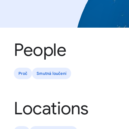
People
Proč
Smutná loučení
Locations