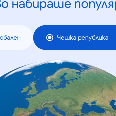
во набираше популя
лобален
Чешка република