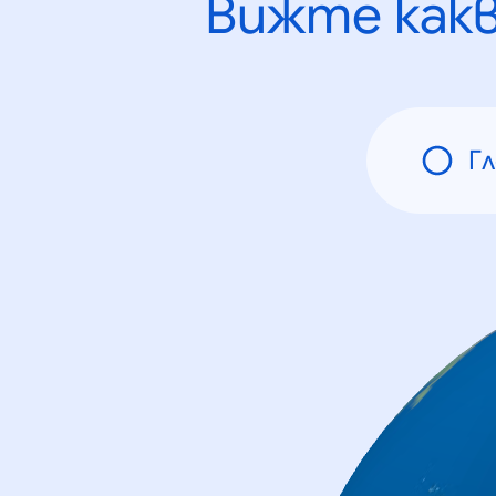
Вижте как
Г