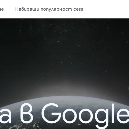
те
Набиращи популярност сега
а в Google