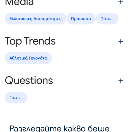
Media
Εκλιπούσες Διασημότητες
Πρόσωπα
Πότε...
Top Trends
Αθλητικά Γεγονότα
Questions
Γιατί...
Разгледайте какво беше