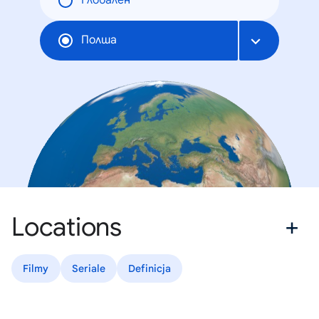
Глобален
Полша
Locations
Filmy
Seriale
Definicja