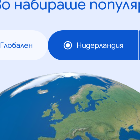
во набираше популя
Глобален
Нидерландия