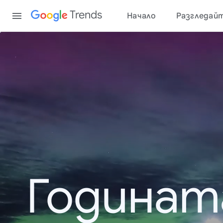
Content
Trends
Начало
Разгледай
Годинат