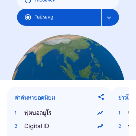
Глобален
Тайланд
คำค้นหายอดนิยม
ข่าวใน
ฟุตบอลยูโร
ข่า
Digital ID
ข่า