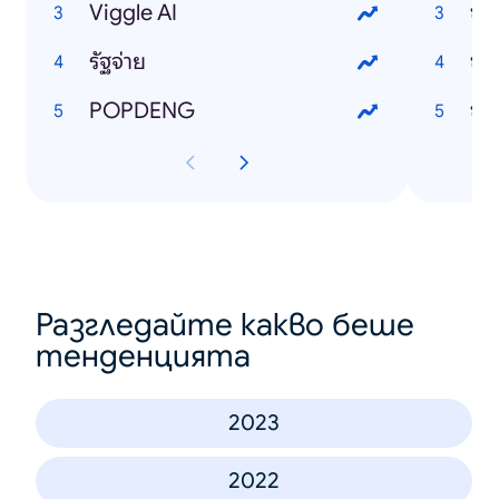
Viggle AI
ข่า
รัฐจ่าย
ข่า
POPDENG
ข่า
Разгледайте какво беше
тенденцията
2023
2022