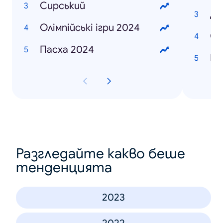
Сирський
До
Олімпійські ігри 2024
Се
Пасха 2024
Ка
Разгледайте какво беше
тенденцията
2023