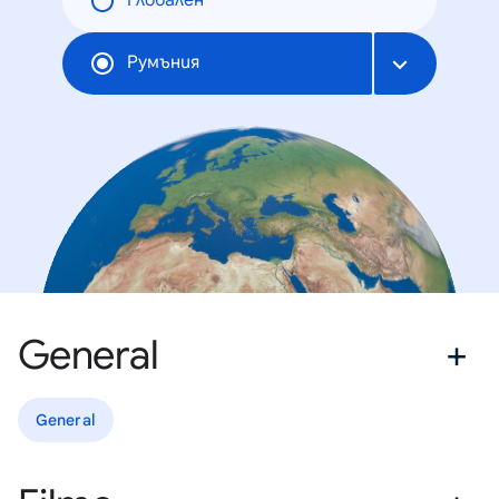
Глобален
Румъния
General
General