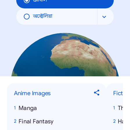
গ্লোবাল
অস্ট্রেলিয়া
Anime Images
Fictio
Manga
The
Final Fantasy
Harr