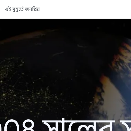
এই মুহূর্তে জনপ্রিয়
08 সালের সা