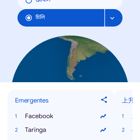
গ্লোবাল
চিলি
Emergentes
上升
Facebook
周
Taringa
斗