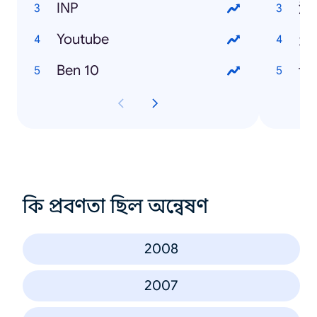
INP
潜
Youtube
走
Ben 10
许
কি প্রবণতা ছিল অন্বেষণ
2008
2007