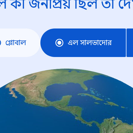
ে কী জনপ্রিয় ছিল তা দে
গ্লোবাল
এল সালভাদোর