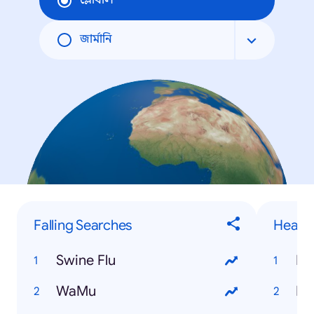
গ্লোবাল
জার্মানি
Falling Searches
Health
Swine Flu
HC
WaMu
Dr