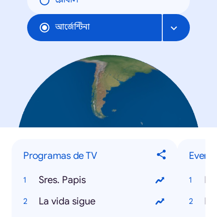
গ্লোবাল
আর্জেন্টিনা
Programas de TV
Evento
Sres. Papis
Mu
La vida sigue
Da