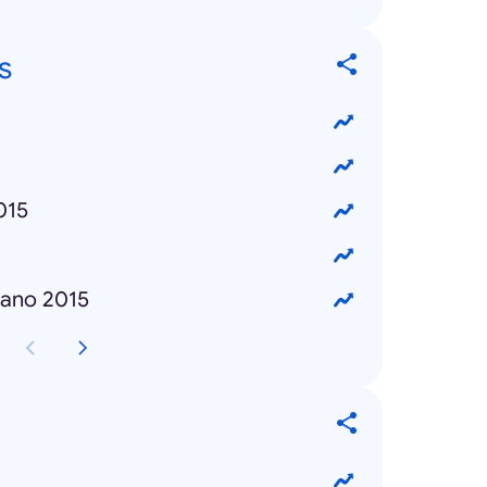
s
015
cano 2015