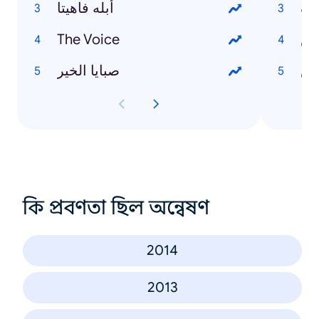
يف
أبله فاهيتا
دس
The Voice
رش
صبايا الخير
কি প্রবণতা ছিল অন্বেষণ
2014
2013