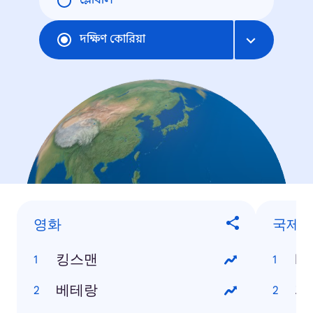
গ্লোবাল
দক্ষিণ কোরিয়া
영화
국제
킹스맨
IS
베테랑
파