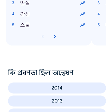
암살
그
간신
중
스물
네
কি প্রবণতা ছিল অন্বেষণ
2014
2013