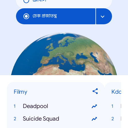
গ্লোবাল
চেক প্রজাতন্ত্র
Filmy
Kdo je
Deadpool
Kd
Suicide Squad
Kd