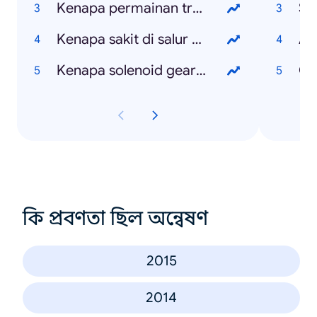
Kenapa permainan tradisional kurang diminati generasi kini
Sli
Kenapa sakit di salur peranakan semasa mengandung
Ag
Kenapa solenoid gear kereta Vios berbunyi
Ov
কি প্রবণতা ছিল অন্বেষণ
2015
2014