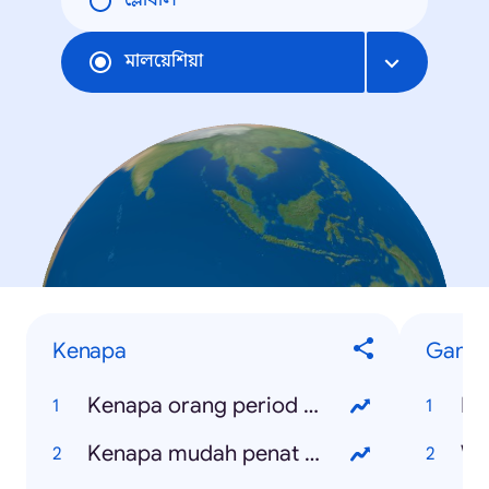
গ্লোবাল
মালয়েশিয়া
Kenapa
Games
Kenapa orang period suka marah
Po
Kenapa mudah penat dan mengantuk
Wa