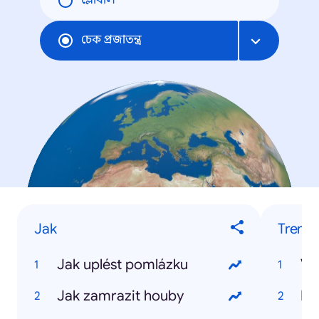
গ্লোবাল
চেক প্রজাতন্ত্র
Jak
Trendy
Jak uplést pomlázku
Vo
Jak zamrazit houby
MS