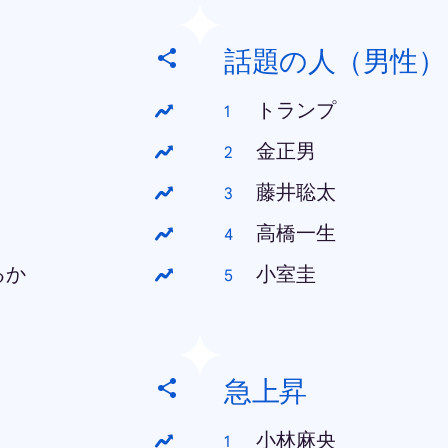
話題の人（男性）
トランプ
金正男
藤井聡太
高橋一生
るか
小室圭
急上昇
小林麻央