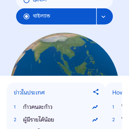
গ্লোবাল
থাইল্যান্ড
ข่าวในประเทศ
How-t
ก้าวคนละก้าว
วิธ
ผู้มีรายได้น้อย
วิธ