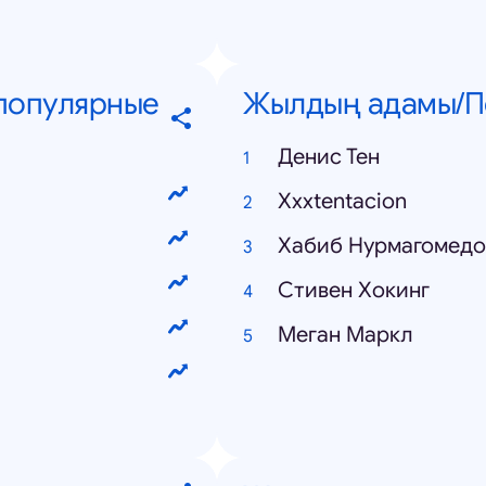
 популярные
Жылдың адамы/П
Денис Тен
Xxxtentacion
Хабиб Нурмагомедо
Стивен Хокинг
Меган Маркл