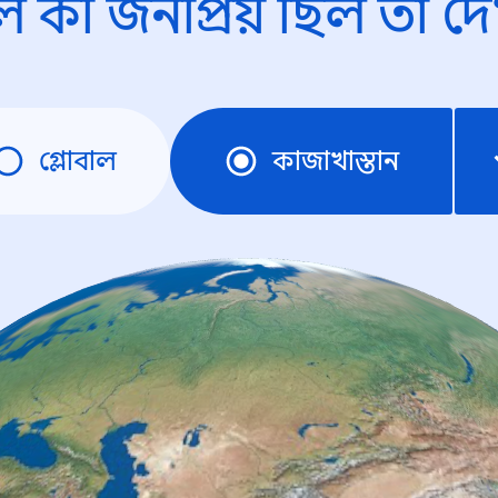
ে কী জনপ্রিয় ছিল তা দে
গ্লোবাল
কাজাখাস্তান