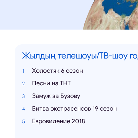
Жылдың телешоуы/ТВ-шоу го
Холостяк 6 сезон
Песни на ТНТ
Замуж за Бузову
Битва экстрасенсов 19 сезон
Евровидение 2018