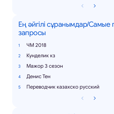
Ең әйгілі сұранымдар/Самые
запросы
ЧМ 2018
Кунделик кз
Мажор 3 сезон
Денис Тен
Переводчик казахско русский