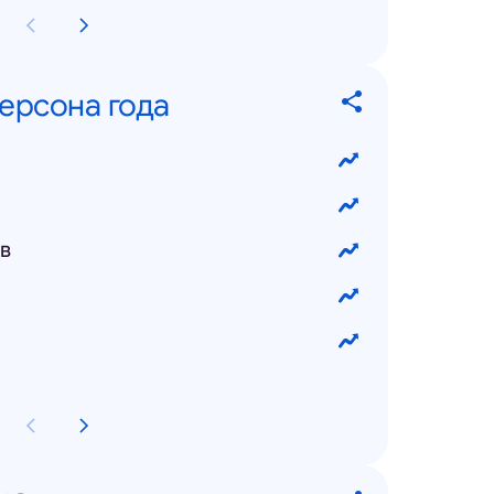
ерсона года
в