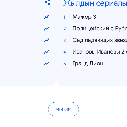
Жылдың сериалы
Мажор 3
Полицейский с Рубл
Сад падающих звез
Ивановы Ивановы 2 
Гранд Лион
আরো লোড