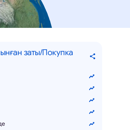
ынған заты/Покупка
де