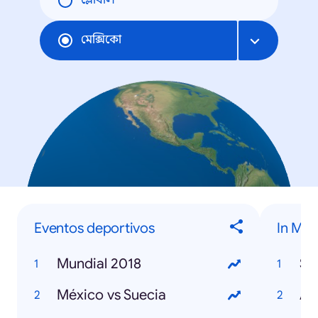
গ্লোবাল
মেক্সিকো
Eventos deportivos
In Me
Mundial 2018
St
México vs Suecia
Avi