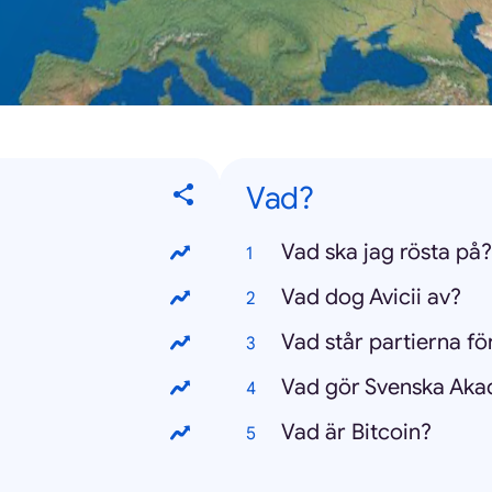
Vad?
Vad ska jag rösta på?
Vad dog Avicii av?
Vad står partierna fö
Vad gör Svenska Ak
Vad är Bitcoin?