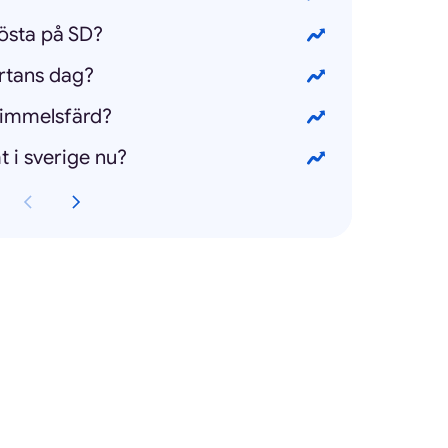
rösta på SD?
järtans dag?
 himmelsfärd?
t i sverige nu?