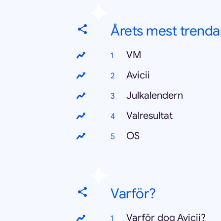
Årets mest trenda
VM
Avicii
Julkalendern
Valresultat
OS
Varför?
Varför dog Avicii?