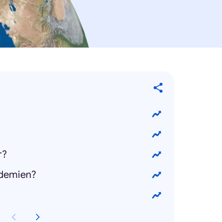
r?
ademien?