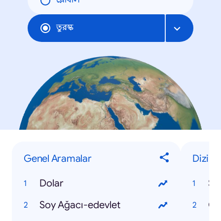
গ্লোবাল
তুরস্ক
Genel Aramalar
Dizi
Dolar
Se
Soy Ağacı-edevlet
Çu