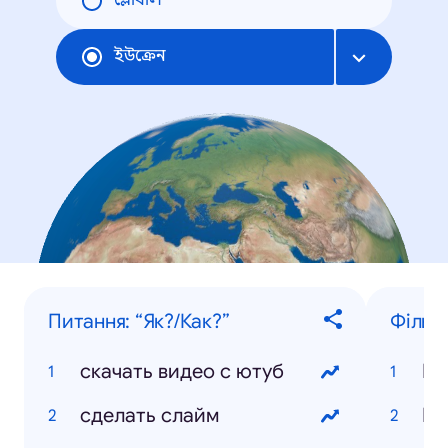
গ্লোবাল
ইউক্রেন
Питання: “Як?/Как?”
Фільм
скачать видео с ютуб
Ве
сделать слайм