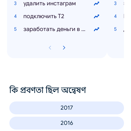
удалить инстаграм
50
подключить Т2
заработать деньги в интернете
Дэ
কি প্রবণতা ছিল অন্বেষণ
2017
2016